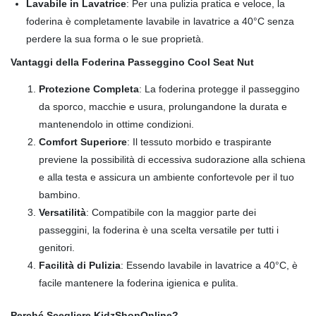
Lavabile in Lavatrice
: Per una pulizia pratica e veloce, la
foderina è completamente lavabile in lavatrice a 40°C senza
perdere la sua forma o le sue proprietà.
Vantaggi della Foderina Passeggino Cool Seat Nut
Protezione Completa
: La foderina protegge il passeggino
da sporco, macchie e usura, prolungandone la durata e
mantenendolo in ottime condizioni.
Comfort Superiore
: Il tessuto morbido e traspirante
previene la possibilità di eccessiva sudorazione alla schiena
e alla testa e assicura un ambiente confortevole per il tuo
bambino.
Versatilità
: Compatibile con la maggior parte dei
passeggini, la foderina è una scelta versatile per tutti i
genitori.
Facilità di Pulizia
: Essendo lavabile in lavatrice a 40°C, è
facile mantenere la foderina igienica e pulita.
Perché Scegliere KidzShopOnline?