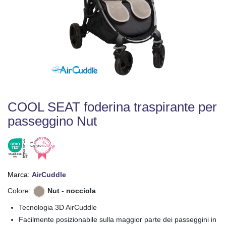
TRASPIRANTI
ACCESSORI
MANGIAPANNOLINI
VASCHETTA
BAGNETTO
COOL SEAT foderina traspirante per
ADULTO
passeggino Nut
MATERASSI
A
SPASSO
Marca:
AirCuddle
CONSIGLIATI
Colore:
Nut - nocciola
BAGNETTO
Tecnologia 3D AirCuddle
Facilmente posizionabile sulla maggior parte dei passeggini in