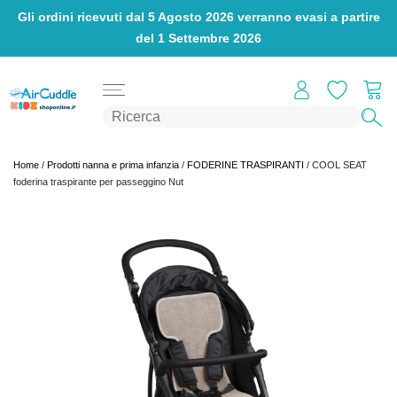
Gli ordini ricevuti dal 5 Agosto 2026 verranno evasi a partire
del 1 Settembre 2026
PRODOTTI
MATERASSI
Home
/
Prodotti nanna e prima infanzia
/
FODERINE TRASPIRANTI
/ COOL SEAT
COPRIMATERASSO
foderina traspirante per passeggino Nut
CUSCINI
LENZUOLA
IMBOTTITI
COMPLETI
FODERINE